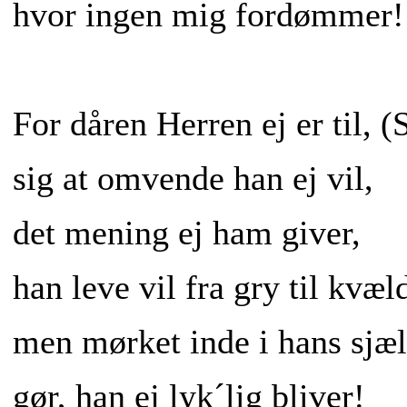
hvor ingen mig fordømmer!
For dåren Herren ej er til, (
sig at omvende han ej vil,
det mening ej ham giver,
han leve vil fra gry til kvæl
men mørket inde i hans sjæl
gør, han ej lyk´lig bliver!