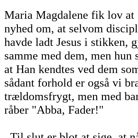
Maria Magdalene fik lov at
nyhed om, at selvom discipl
havde ladt Jesus i stikken, 
samme med dem, men hun sk
at Han kendtes ved dem som
sådant forhold er også vi br
trældomsfrygt, men med bar
råber "Abba, Fader!"
Til slut er blot at sige, at n