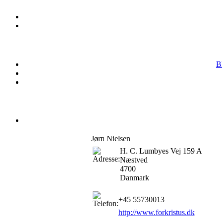
B
Jørn Nielsen
H. C. Lumbyes Vej 159 A
Næstved
4700
Danmark
+45 55730013
http://www.forkristus.dk